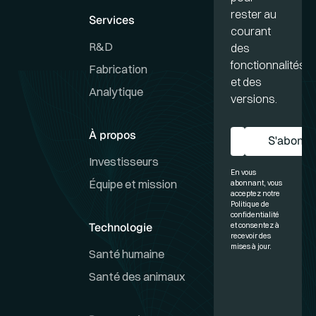
rester au
Services
courant
R&D
des
fonctionnalités
Fabrication
et des
Analytique
versions.
À propos
S'abonne
S'a
Investisseurs
En vous
Équipe et mission
abonnant, vous
acceptez notre
Politique de
confidentialité
Technologie
et consentez à
recevoir des
mises à jour.
Santé humaine
Santé des animaux