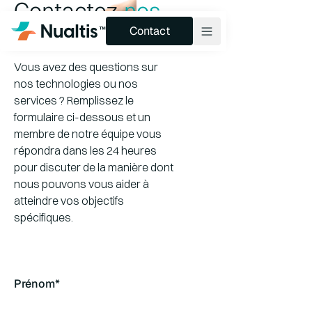
Contactez
nos
Contact
experts
Contact
Vous avez des questions sur
Produits et pipelines
nos technologies ou nos
services ? Remplissez le
Technologie
formulaire ci-dessous et un
membre de notre équipe vous
Services
répondra dans les 24 heures
À propos
pour discuter de la manière dont
nous pouvons vous aider à
Perspectives
atteindre vos objectifs
spécifiques.
Prénom*