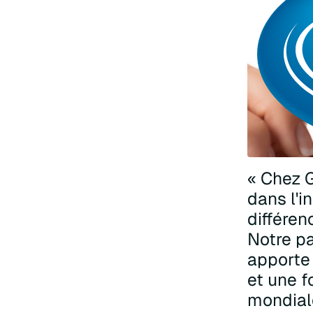
« Chez 
dans l'i
différen
Notre pa
apporte 
et une f
mondiale