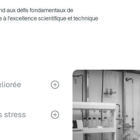
ond aux défis fondamentaux de
à l'excellence scientifique et technique
éliorée
d'obtenir une
ioéquivalence dans les
s stress
 efficacité
avec des profils
 le stress
s dose-réponse
nts. Notre technologie