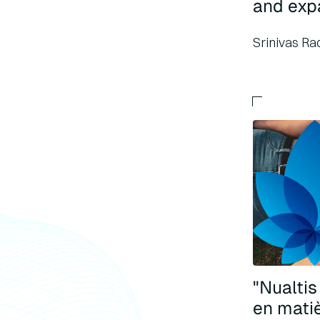
and expa
Srinivas Rao
"Nualtis
en matiè