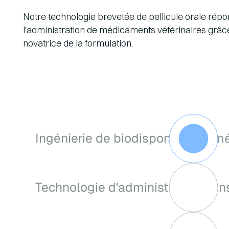
Notre technologie brevetée de pellicule orale rép
l'administration de médicaments vétérinaires grâce 
novatrice de la formulation.
Ingénierie de biodisponibilité am
La technologie de formulation avancée permet 
absorption optimale des médicaments et une b
Technologie d'administration san
systèmes animaux. Notre plateforme assure une
thérapeutique uniforme pour diverses espèces 
Des systèmes de prestation novateurs éliminent
pharmacocinétiques améliorés et des relation
d'administration pour les animaux et les soigna
prévisibles.