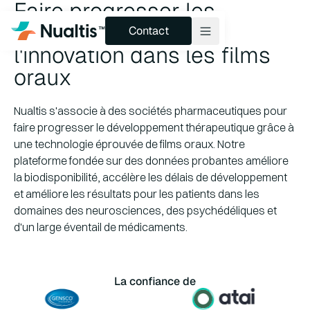
Faire progresser les
Contact
thérapies grâce à
Contact
l'innovation dans les films
oraux
Produits et pipelines
Technologie
Nualtis s'associe à des sociétés pharmaceutiques pour
faire progresser le développement thérapeutique grâce à
Services
une technologie éprouvée de films oraux. Notre
plateforme fondée sur des données probantes améliore
À propos
la biodisponibilité, accélère les délais de développement
Perspectives
et améliore les résultats pour les patients dans les
domaines des neurosciences, des psychédéliques et
d'un large éventail de médicaments.
La confiance de