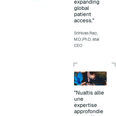
expanding
global
patient
access."
Srinivas Rao,
M.D.,Ph.D, atai
CEO
"Nualtis allie
une
expertise
approfondie