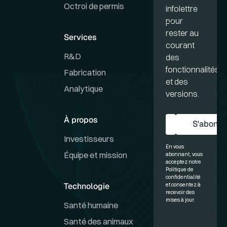
Octroi de permis
infolettre
pour
rester au
Services
courant
R&D
des
fonctionnalités
Fabrication
et des
Analytique
versions.
À propos
S'abonne
S'a
Investisseurs
En vous
Équipe et mission
abonnant, vous
acceptez notre
Politique de
confidentialité
Technologie
et consentez à
recevoir des
mises à jour.
Santé humaine
Santé des animaux