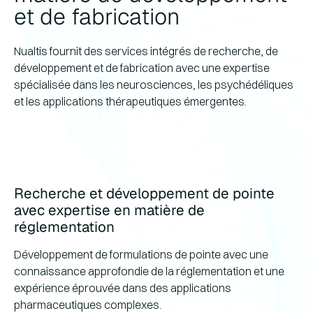
particulièrement utiles pour les programmes
et de fabrication
thérapeutiques nécessitant des schémas
posologiques uniformes et des protocoles de
Nualtis fournit des services intégrés de recherche, de
traitement à long terme.
développement et de fabrication avec une expertise
spécialisée dans les neurosciences, les psychédéliques
et les applications thérapeutiques émergentes.
Recherche et développement de pointe
avec expertise en matière de
réglementation
Développement de formulations de pointe avec une
connaissance approfondie de la réglementation et une
expérience éprouvée dans des applications
pharmaceutiques complexes.