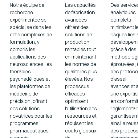
Notre équipe de
Les capacités
Des service
recherche
de fabrication
analytiques
expérimentée se
avancées
complets
spécialise dans les
offrent des
minimisent l
défis complexes de
solutions de
risques liés 
formulation, y
production
développem
compris les
rentables tout
grâce à des
applications des
en maintenant
méthodolog
neurosciences, les
les normes de
éprouvées, 
thérapies
qualité les plus
des protoco
psychédéliques et
élevées. Nos
d'essai
les plateformes de
processus
avancés et 
médecine de
efficaces
une experti
précision, offrant
optimisent
en conformi
des solutions
l'utilisation des
réglementair
novatrices pour les
ressources et
garantissan
programmes
réduisent les
ainsi la réus
pharmaceutiques
coûts globaux
des proces
avancés.
de
d'avanceme