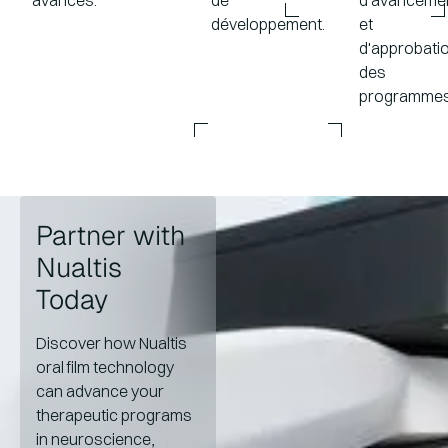
développement.
et
d'approbati
des
programmes
Partner with
Nualtis
Today
Discover how Nualtis
oral film technology
can advance your
therapeutic programs
in neuroscience,