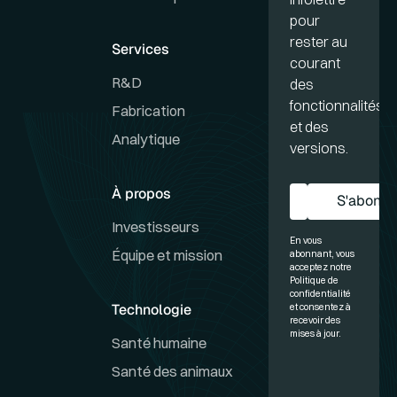
pour
rester au
Services
courant
R&D
des
fonctionnalités
Fabrication
et des
Analytique
versions.
À propos
S'abonne
S'a
Investisseurs
En vous
Équipe et mission
abonnant, vous
acceptez notre
Politique de
confidentialité
Technologie
et consentez à
recevoir des
mises à jour.
Santé humaine
Santé des animaux