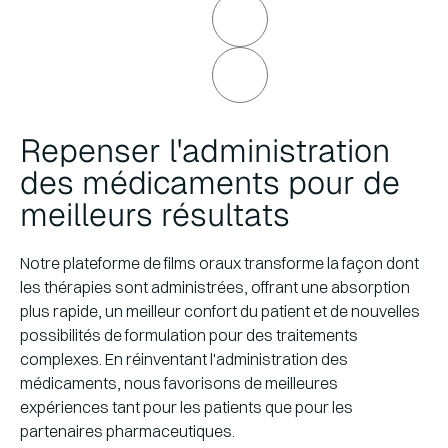
Buprenorphine
Molécule
Indication
Pain
Undisclosed
Molécule
Formule Dev.
Clinique
Dépôt
Lancement
Indication
Undisclosed
Repenser l'administration
Partenaire
Covenant Animal Health
des médicaments pour de
Formule Dev.
Clinique
Dépôt
Lancement
meilleurs résultats
Notre plateforme de films oraux transforme la façon dont
les thérapies sont administrées, offrant une absorption
plus rapide, un meilleur confort du patient et de nouvelles
possibilités de formulation pour des traitements
complexes. En réinventant l'administration des
médicaments, nous favorisons de meilleures
expériences tant pour les patients que pour les
partenaires pharmaceutiques.