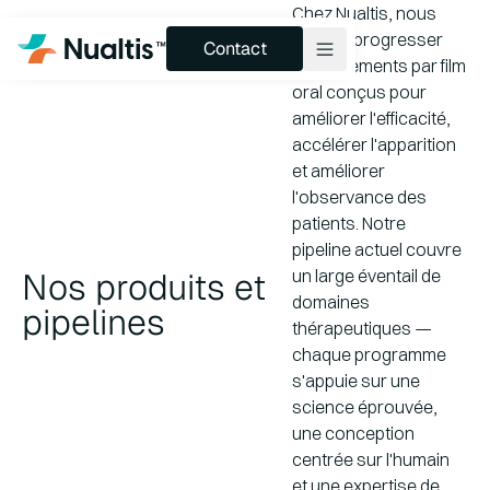
Chez Nualtis, nous
Contact
faisons progresser
Contact
les traitements par film
oral conçus pour
améliorer l'efficacité,
Produits et pipelines
accélérer l'apparition
et améliorer
Technologie
l'observance des
Services
patients. Notre
pipeline actuel couvre
À propos
Nos produits et
un large éventail de
domaines
Perspectives
pipelines
thérapeutiques —
chaque programme
s'appuie sur une
science éprouvée,
une conception
centrée sur l'humain
et une expertise de