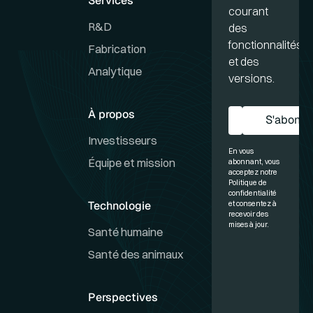
Services
courant
R&D
des
fonctionnalités
Fabrication
et des
Analytique
versions.
À propos
S'abonne
S'a
Investisseurs
En vous
Équipe et mission
abonnant, vous
acceptez notre
Politique de
confidentialité
Technologie
et consentez à
recevoir des
mises à jour.
Santé humaine
Santé des animaux
Perspectives