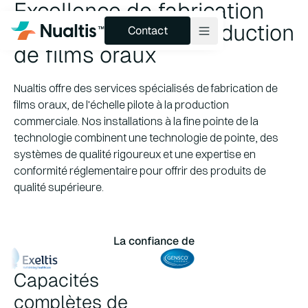
Excellence de fabrication
Contact
de pointe pour la production
Contact
de films oraux
Produits et pipelines
Nualtis offre des services spécialisés de fabrication de
films oraux, de l'échelle pilote à la production
Technologie
commerciale. Nos installations à la fine pointe de la
Services
technologie combinent une technologie de pointe, des
systèmes de qualité rigoureux et une expertise en
À propos
conformité réglementaire pour offrir des produits de
qualité supérieure.
Perspectives
La confiance de
Capacités
complètes de