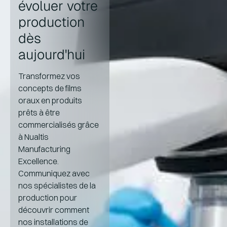
évoluer votre
produits et une documentation automatisée.
prennent en charge des formulations
personnalisées, de multiples gammes de produits
production
et une production évolutive, des quantités
dès
cliniques aux quantités commerciales.
aujourd'hui
Transformez vos
concepts de films
oraux en produits
prêts à être
commercialisés grâce
à Nualtis
Manufacturing
Excellence.
Communiquez avec
nos spécialistes de la
production pour
découvrir comment
nos installations de