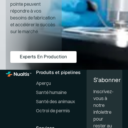
pointe peuvent
répondre à vos
besoins de fabrication
et accélérer le succès
sur le marché.
Experts en production
Experts En Production
Produits et pipelines
S'abonner
Aperçu
Inscrivez-
Santé humaine
vous à
Santé des animaux
notre
Octroi de permis
infolettre
pour
rester au