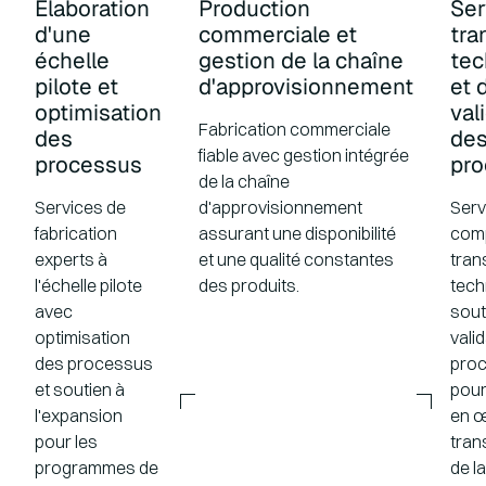
Élaboration
Production
Ser
d'une
commerciale et
tra
échelle
gestion de la chaîne
tec
pilote et
d'approvisionnement
et 
optimisation
val
Fabrication commerciale
des
de
fiable avec gestion intégrée
processus
pro
de la chaîne
Services de
d'approvisionnement
Serv
fabrication
assurant une disponibilité
comp
experts à
et une qualité constantes
tran
l'échelle pilote
des produits.
tech
avec
sout
optimisation
vali
des processus
pro
et soutien à
pour
l'expansion
en 
pour les
tran
programmes de
de la